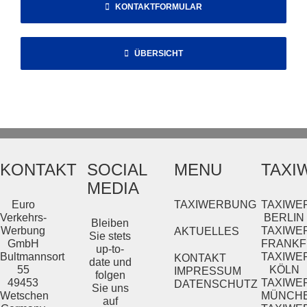
KONTAKTFORMULAR
ÜBERSICHT
KONTAKT
SOCIAL
MENU
TAXI
MEDIA
Euro
TAXIWERBUNG
TAXIWE
Verkehrs-
BERLIN
Bleiben
Werbung
TAXIWE
AKTUELLES
Sie stets
GmbH
FRANKF
up-to-
Bultmannsort
TAXIWE
KONTAKT
date und
55
KÖLN
IMPRESSUM
folgen
49453
TAXIWE
DATENSCHUTZ
Sie uns
Wetschen
MÜNCH
auf