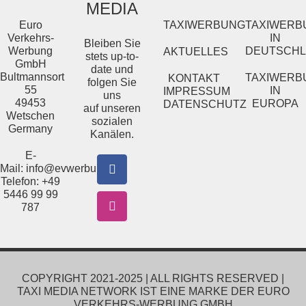
MEDIA
Euro
TAXIWERBUNG
TAXIWERB
Verkehrs-
IN
Bleiben Sie
Werbung
DEUTSCH
AKTUELLES
stets up-to-
GmbH
date und
Bultmannsort
TAXIWERB
KONTAKT
folgen Sie
55
IN
IMPRESSUM
uns
49453
EUROPA
DATENSCHUTZ
auf unseren
Wetschen
sozialen
Germany
Kanälen.
E-
Mail:
info@evwerbung.de
Telefon: +49
5446 99 99
787
COPYRIGHT 2021-2025 | ALL RIGHTS RESERVED |
TAXI MEDIA NETWORK IST EINE MARKE DER EURO
VERKEHRS-WERBUNG GMBH